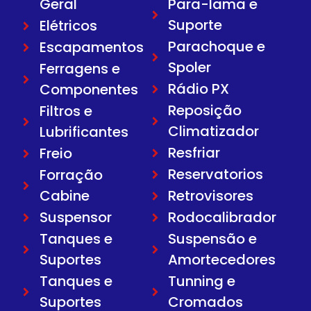
Geral
Para-lama e
Suporte
Elétricos
Parachoque e
Escapamentos
Spoler
Ferragens e
Rádio PX
Componentes
Reposição
Filtros e
Climatizador
Lubrificantes
Resfriar
Freio
Reservatorios
Forração
Cabine
Retrovisores
Suspensor
Rodocalibrador
Tanques e
Suspensão e
Suportes
Amortecedores
Tanques e
Tunning e
Suportes
Cromados