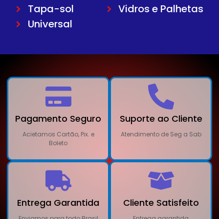
Tapa-sol
Vidros e Palhetas
Universal
Pagamento Seguro
Suporte ao Cliente
Acietamos Cartão, Pix. e
Atendimento de Seg a Sab
Boleto
Entrega Garantida
Cliente Satisfeito
Enviamos para todo Brasil
Entrega garantida