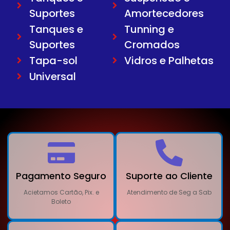
Suportes
Amortecedores
Tanques e
Tunning e
Suportes
Cromados
Tapa-sol
Vidros e Palhetas
Universal
Pagamento Seguro
Suporte ao Cliente
Acietamos Cartão, Pix. e
Atendimento de Seg a Sab
Boleto