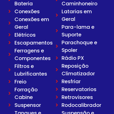
Bateria
Caminhoneiro
Conexões
Latarias em
Geral
Conexões em
Geral
Para-lama e
Suporte
Elétricos
Parachoque e
Escapamentos
Spoler
Ferragens e
Rádio PX
Componentes
Reposição
Filtros e
Climatizador
Lubrificantes
Resfriar
Freio
Reservatorios
Forração
Cabine
Retrovisores
Suspensor
Rodocalibrador
Tanques e
Suspensão e