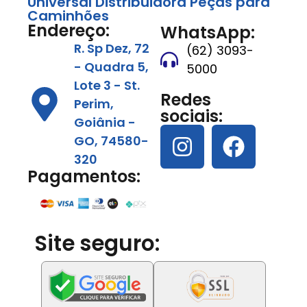
Universal Distribuidora Peças para
Caminhões
Endereço:
WhatsApp:
R. Sp Dez, 72
(62) 3093-
- Quadra 5,
5000
Lote 3 - St.
Redes
Perim,
sociais:
Goiânia -
GO, 74580-
320
Pagamentos:
Site seguro: