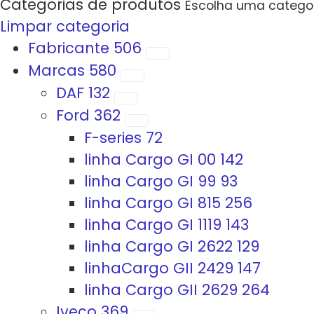
Categorias de produtos
Escolha uma categori
Limpar categoria
Fabricante
506
Marcas
580
DAF
132
Ford
362
F-series
72
linha Cargo GI 00
142
linha Cargo GI 99
93
linha Cargo GI 815
256
linha Cargo GI 1119
143
linha Cargo GI 2622
129
linhaCargo GII 2429
147
linha Cargo GII 2629
264
Iveco
369