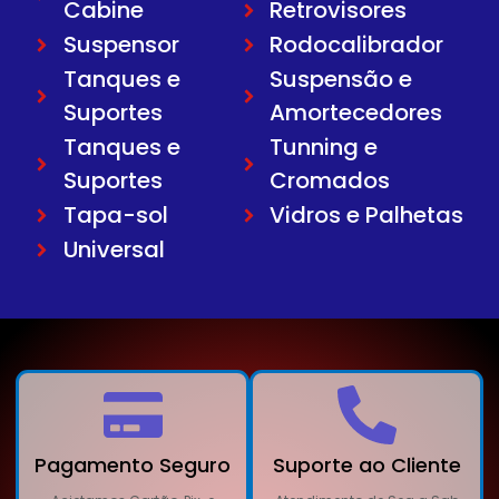
Cabine
Retrovisores
Suspensor
Rodocalibrador
Tanques e
Suspensão e
Suportes
Amortecedores
Tanques e
Tunning e
Suportes
Cromados
Tapa-sol
Vidros e Palhetas
Universal
Pagamento Seguro
Suporte ao Cliente