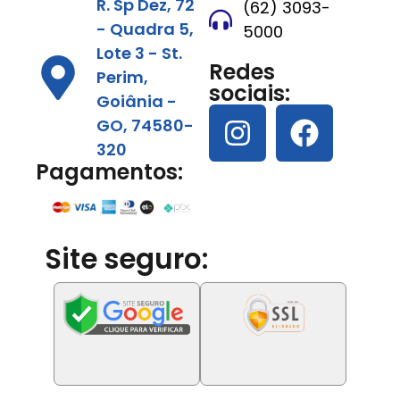
R. Sp Dez, 72
(62) 3093-
- Quadra 5,
5000
Lote 3 - St.
Redes
Perim,
sociais:
Goiânia -
GO, 74580-
320
Pagamentos:
Site seguro: